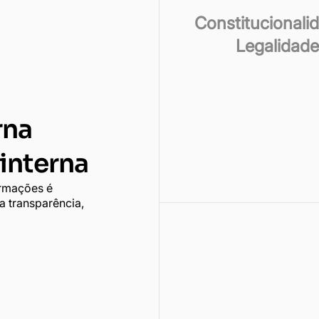
Constitucionali
Legalidade
rna
interna
ormações é
 a transparência,