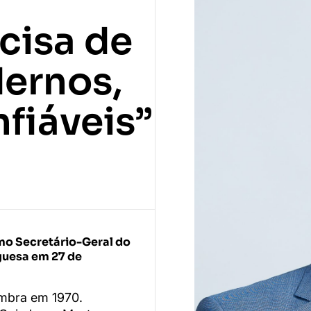
cisa de
ernos,
nfiáveis”
o Secretário-Geral do
guesa em 27 de
imbra em 1970.