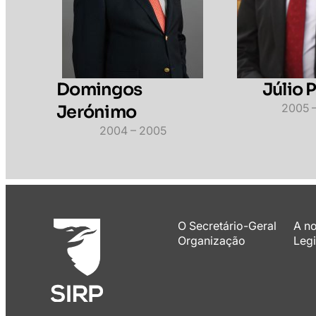
Domingos
Júlio 
2005 
Jerónimo
2004 – 2005
O Secretário-Geral
A n
Organização
Legi