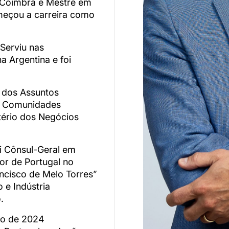
e Coimbra e Mestre em
meçou a carreira como
 Serviu nas
a Argentina e foi
e dos Assuntos
as Comunidades
tério dos Negócios
i Cônsul-Geral em
or de Portugal no
ncisco de Melo Torres”
 e Indústria
.
ro de 2024