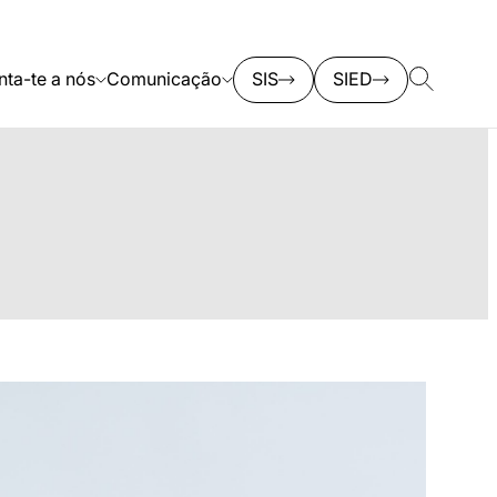
nta-te a nós
Comunicação
SIS
SIED